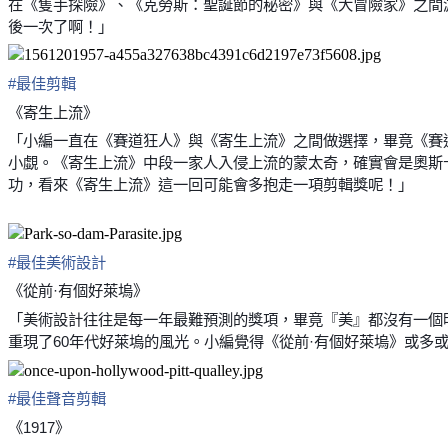
在《隻手探險》、《克勞斯：聖誕節的秘密》與《大冒險家》之間
後一次了啊！」
#
最佳剪輯
《寄生上流》
「小編一直在《賽道狂人》與《寄生上流》之間做選擇，畢竟《賽
小覷。《寄生上流》中段一家人入侵上流的蒙太奇，確實會是奧斯
功，看來《寄生上流》這一回可能會多抱走一項剪輯獎呢！」
#
最佳美術設計
《從前·有個好萊塢》
「美術設計往往是每一年最難預測的獎項，畢竟『美』都沒有一個明
重現了60年代好萊塢的風光。小編覺得《從前·有個好萊塢》或多
#
最佳聲音剪輯
《1917》