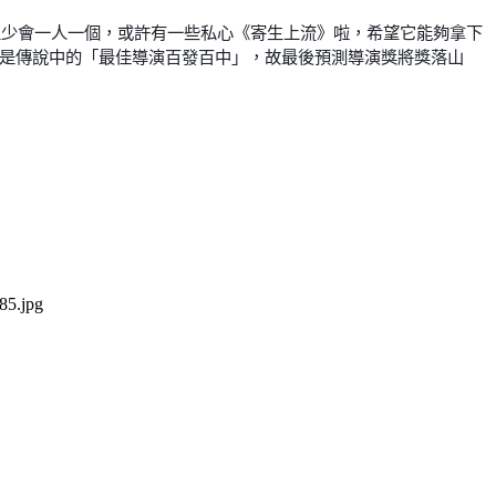
」至少會一人一個，或許有一些私心《寄生上流》啦，希望它能夠拿下
又是傳說中的「最佳導演百發百中」，故最後預測導演獎將獎落山