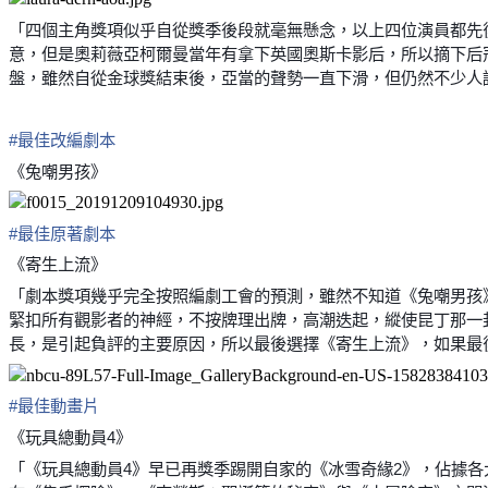
「四個主角獎項似乎自從獎季後段就毫無懸念，以上四位演員都先
意，但是奧莉薇亞柯爾曼當年有拿下英國奧斯卡影后，所以摘下后
盤，雖然自從金球獎結束後，亞當的聲勢一直下滑，但仍然不少人
#
最佳改編劇本
《兔嘲男孩》
#
最佳原著劇本
《寄生上流》
「劇本獎項幾乎完全按照編劇工會的預測，雖然不知道《兔嘲男孩
緊扣所有觀影者的神經，不按牌理出牌，高潮迭起，縱使昆丁那一
長，是引起負評的主要原因，所以最後選擇《寄生上流》，如果最後
#
最佳動畫片
《玩具總動員4》
「《玩具總動員4》早已再獎季踢開自家的《冰雪奇緣2》，佔據