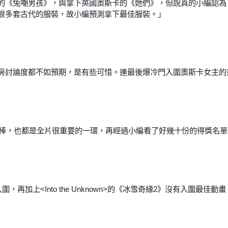
的《兔嘲男孩》，與拿下英國奧斯卡的《她們》，但說真的小編認為
很多套古代的服裝，故小編預測拿下最佳服裝。」
房討論度都不如預期，是有些可惜。連最後爆冷門入圍奧斯卡女主的
超棒，也都是全片很重要的一環，再經過小編看了好幾十份的得獎名
有入圍，再加上<Into the Unknown>的《冰雪奇緣2》沒有入