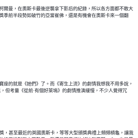
柯爾曼，在奧斯卡最後逆襲拿下影后的紀錄，所以各方面都不敢大
獎季前半段勢如破竹的亞當崔佛，還是有機會在奧斯卡來一個翻
寶座的就是《她們》了。而《寄生上流》的劇情我想我不用多說，
，但考量《從前·有個好萊塢》的劇情推演緩慢，不少人覺得冗
妮獎，甚至最近的英國奧斯卡，等等大型頒獎典禮上頻頻槓龜，讓我