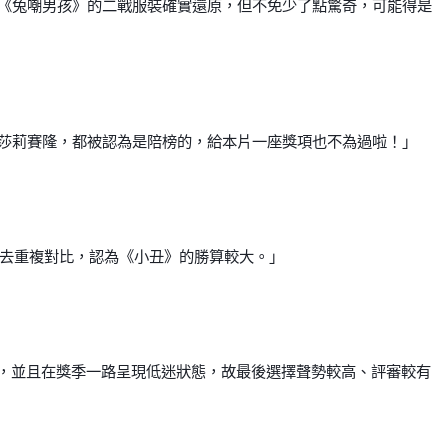
《兔嘲男孩》的二戰服裝確實還原，但不免少了點驚奇，可能得是
莎莉賽隆，都被認為是陪榜的，給本片一座獎項也不為過啦！」
單去重複對比，認為《小丑》的勝算較大。」
圍最佳動畫，並且在獎季一路呈現低迷狀態，故最後選擇聲勢較高、評審較有