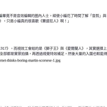
編畢竟不是音效編輯的圈內人士，縱使小編花了時間了解「音剪」與
7》，只是小編真的很喜歡《賽道狂人》啊！」
1917》，而視效工會給的是《獅子王》與《愛爾蘭人》，其實選擇
7》全部都是實景拍攝，再透過視覺特效補足，然後大量的入圍也較能得