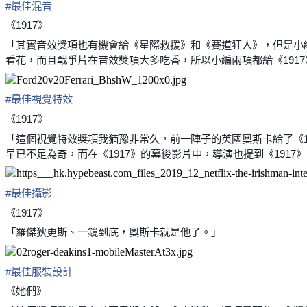
#
最佳混音
《1917》
「其實音效獎項也有機會給《星際救援》和《賽道狂人》，但是小
看花，而且戰爭片在音效獎項大多吃香，所以小編兩項都給《191
#
最佳視覺特效
《1917》
「這個視覺特效獎項我猶豫非常久，前一陣子的英國奧斯卡給了《
早已不足為奇，而在《1917》的幕後影片中，導演也提到《191
#
最佳攝影
《1917》
「羅傑狄更斯、一鏡到底，奧斯卡就是他了。」
#
最佳服裝設計
《她們》