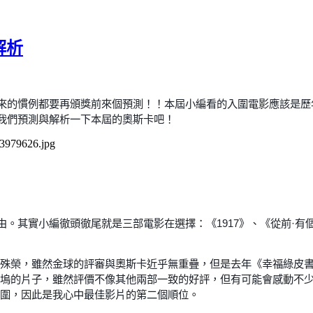
解析
來的慣例都要再頒獎前來個預測！！本屆小編看的入圍電影應該是歷
我們預測與解析一下本屆的奧斯卡吧！
。其實小編徹頭徹尾就是三部電影在選擇：《1917》、《從前·有
的殊榮，雖然金球的評審與奧斯卡近乎無重疊，但是去年《幸福綠皮
萊塢的片子，雖然評價不像其他兩部一致的好評，但有可能會感動不
重圍，因此是我心中最佳影片的第二個順位。