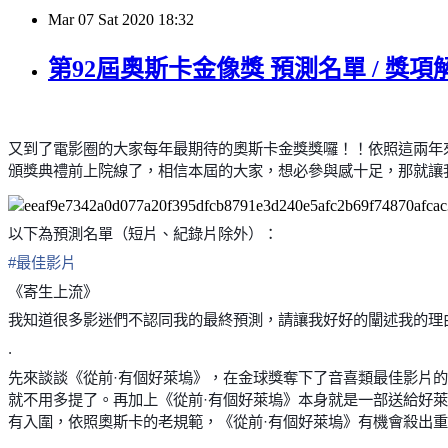
Mar
07
Sat
2020
18:32
第92屆奧斯卡金像獎 預測名單 / 獎項
又到了電影圈的大家每年最期待的奧斯卡金獎獎囉！！依照這兩年
頒獎典禮前上院線了，相信本屆的大家，想必參與感十足，那就讓
以下為預測名單（短片、紀錄片除外）：
#
最佳影片
《寄生上流》
我知道很多影迷們不認同我的最終預測，請讓我好好的闡述我的理由
.
先來談談《從前·有個好萊塢》，在金球獎奪下了音喜類最佳影片
就不用多提了。再加上《從前·有個好萊塢》本身就是一部送給好
有入圍，依照奧斯卡的老規範，《從前·有個好萊塢》有機會殺出