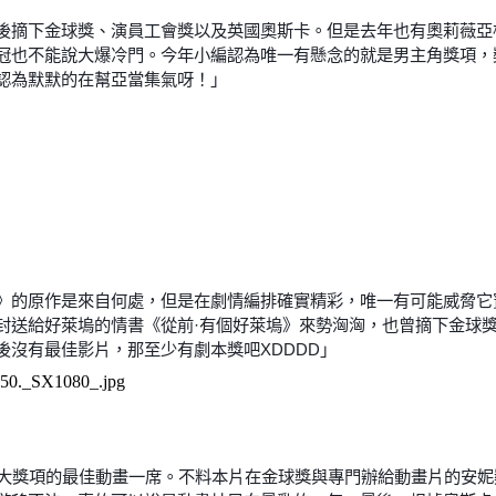
後摘下金球獎、演員工會獎以及英國奧斯卡。但是去年也有奧莉薇亞
冠也不能說大爆冷門。今年小編認為唯一有懸念的就是男主角獎項，
認為默默的在幫亞當集氣呀！」
》的原作是來自何處，但是在劇情編排確實精彩，唯一有可能威脅它
封送給好萊塢的情書《從前·有個好萊塢》來勢洶洶，也曾摘下金球獎
沒有最佳影片，那至少有劇本獎吧XDDDD」
各大獎項的最佳動畫一席。不料本片在金球獎與專門辦給動畫片的安