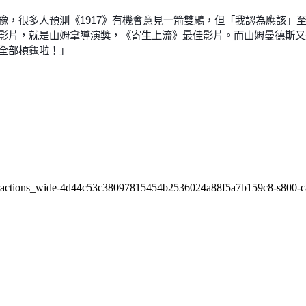
猶豫，很多人預測《1917》有機會意見一箭雙鵰，但「我認為應該
最佳影片，就是山姆拿導演獎，《寄生上流》最佳影片。而山姆曼德斯
獎全部槓龜啦！」