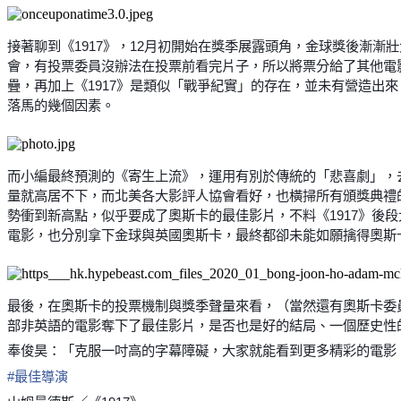
接著聊到《1917》，12月初開始在獎季展露頭角，金球獎後漸漸
會，有投票委員沒辦法在投票前看完片子，所以將票分給了其他電
疊，再加上《1917》是類似「戰爭紀實」的存在，並未有營造出
落馬的幾個因素。
而小編最終預測的《寄生上流》，運用有別於傳統的「悲喜劇」，
量就高居不下，而北美各大影評人協會看好，也橫掃所有頒獎典禮
勢衝到新高點，似乎要成了奧斯卡的最佳影片，不料《1917》後段
電影，也分別拿下金球與英國奧斯卡，最終都卻未能如願擒得奧斯
最後，在奧斯卡的投票機制與獎季聲量來看，（當然還有奧斯卡委
部非英語的電影奪下了最佳影片，是否也是好的結局、一個歷史性
奉俊昊：「克服一吋高的字幕障礙，大家就能看到更多精彩的電影
#
最佳導演