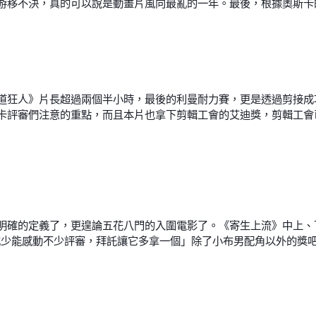
游移不決，真的可以說是動畫片風向最亂的一年。最後，根據奧斯卡
道狂人》片長超過兩個半小時，最後的利曼耐力賽，更是透過剪接成
卡評審們注意的重點，而且本片也拿下剪輯工會的艾迪獎，剪輯工會
確的定義了，更遑論五花八門的入圍電影了。《寄生上流》中上、下
或少能感動不少評審，拜託讓它多拿一個」除了小布男配角以外的獎