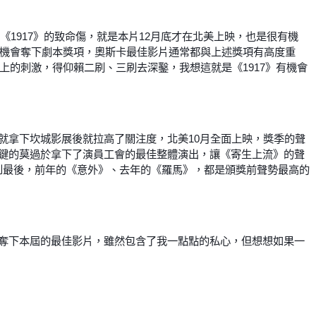
《1917》的致命傷，就是本片12月底才在北美上映，也是很有機
有機會奪下劇本獎項，奧斯卡最佳影片通常都與上述獎項有高度重
上的刺激，得仰賴二刷、三刷去深鑿，我想這就是《1917》有機會
就拿下坎城影展後就拉高了關注度，北美10月全面上映，獎季的聲
鍵的莫過於拿下了演員工會的最佳整體演出，讓《寄生上流》的聲
會笑到最後，前年的《意外》、去年的《羅馬》，都是頒獎前聲勢最高的
奪下本屆的最佳影片，雖然包含了我一點點的私心，但想想如果一