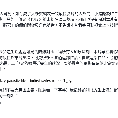
壯大聲勢，如今成了大多數網友一致最佳影片的大熱門。小編認為唯二
影。另外一個是《1917》並未提名演員獎項，風向也沒有預測本片
來「顯著」的價值衝突與角色塑造，不免讓本片看完只剩視覺上、技術
去營造生活處處可見的階級對比，讓所有人印象深刻。本片早在暑假
的最佳外語片獎項，可見很多人看過這部作品、喜歡這部作品，最關
大暴走.....但是依照最近幾年的狀況，聲勢最高的電影有時並非
卡。
員們不要大美國主義、願意看一下字幕）我最終預測《寄生上流》會
的一刻呢？
。」