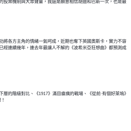
的投票機制與大眾聲量，我還是願意相信胡迪和巴斯一次，也是最
功將各方主角的情緒一氣呵成，近期也奪下英國奧斯卡，實力不容
已經連續幾年，連去年最讓人不解的《波希米亞狂想曲》都預測成
層的階級對比、《1917》滿目瘡痍的戰場、《從前·有個好萊塢》
吧！