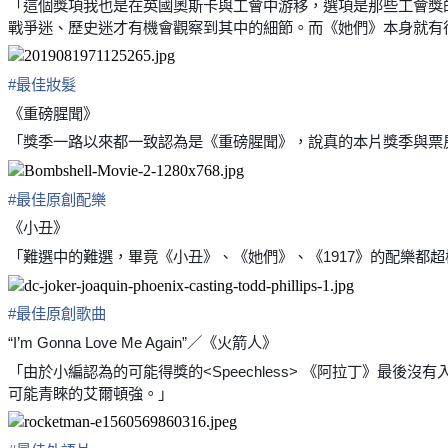
「這個獎項我也是在英國奧斯卡與工會中游移，選項是那些工會獎
戰爭迷、歷史迷才有機會觀察到其中的細節。而《她們》本身就有
#
最佳妝髮
《重磅腥聞》
「獎季一路以來都一致認為是《重磅腥聞》，說真的本片獎季與票
#
最佳原創配樂
《小丑》
「難選中的難選，畢竟《小丑》、《她們》、《1917》的配樂都
#
最佳原創歌曲
“I’m Gonna Love Me Again”／《火箭人》
「由於小編認為的可能得獎的<Speechless> 《阿拉丁》最後沒
可能青睞的艾爾頓強。」