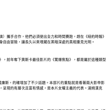
演）攜手合作，他們必須使出全力和時間賽跑，趕在《紐約時報》
身自由冒險，讓長久以來埋藏在黑暗深處的真相重見光明。
》，前年奪下奧斯卡最佳影片的《驚爆焦點》，都是屬於這種類型
翰威廉斯，的確增加了不少話題。本部片的重點就是看著兩大影帝影
，呈現的有層次且富有情感，是本片女權主義的代表。湯姆漢克