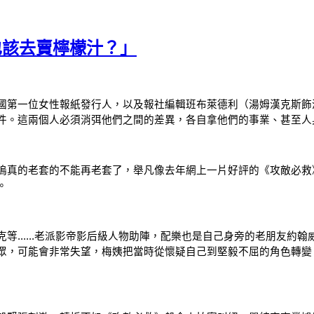
也該去賣檸檬汁？」
國第一位女性報紙發行人，以及報社編輯班布萊德利（湯姆漢克斯飾
件。這兩個人必須消弭他們之間的差異，各自拿他們的事業、甚至人
塢真的老套的不能再老套了，舉凡像去年網上一片好評的《攻敵必救
。
等......老派影帝影后級人物助陣，配樂也是自己身旁的老朋友約
眾，可能會非常失望，梅姨把當時從懷疑自己到堅毅不屈的角色轉變