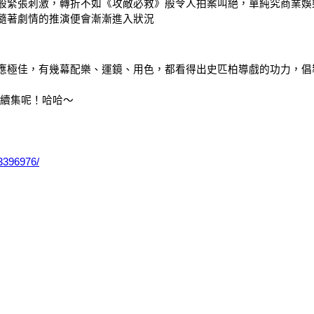
般緊張刺激，轉折不如《攻敵必救》般令人拍案叫絕，單純究商業娛
隨著劇情的推演便會漸漸進入狀況
應極佳，有幾幕配樂、運鏡、用色，都看得出史匹柏導戲的功力，倡
部續集呢！哈哈～
3396976/