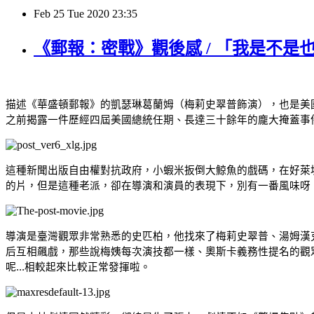
Feb
25
Tue
2020
23:35
《郵報：密戰》觀後感 / 「我是不是
描述《華盛頓郵報》的凱瑟琳葛蘭姆（梅莉史翠普飾演），也是美
之前揭露一件歷經四屆美國總統任期、長達三十餘年的龐大掩蓋事
這種新聞出版自由權對抗政府，小蝦米扳倒大鯨魚的戲碼，在好萊
的片，但是這種老派，卻在導演和演員的表現下，別有一番風味呀
導演是臺灣觀眾非常熟悉的史匹柏，他找來了梅莉史翠普、湯姆漢克
后互相飆戲，那些說梅姨每次演技都一樣、奧斯卡義務性提名的觀
呢...相較起來比較正常發揮啦。