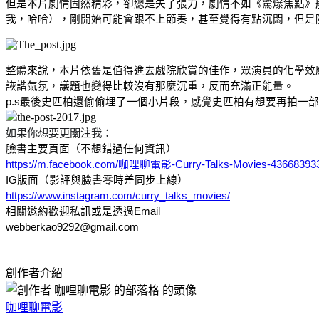
但是本片劇情固然精彩，卻總是失了張力，劇情不如《驚爆焦點》
我，哈哈），剛開始可能會跟不上節奏，甚至覺得有點沉悶，但是
整體來說，本片依舊是值得進去戲院欣賞的佳作，眾演員的化學效
詼諧氣氛，議題也變得比較沒有那麼沉重，反而充滿正能量。
p.s最後史匹柏還偷偷埋了一個小片段，感覺史匹柏有想要再拍一
如果你想要更關注我：
臉書主要頁面（不想錯過任何資訊）
https://m.facebook.com/咖哩聊電影-Curry-Talks-Movies-43668393
IG版面（影評與臉書零時差同步上線）
https://www.instagram.com/curry_talks_movies/
相關邀約歡迎私訊或是透過Email
webberkao9292@gmail.com
創作者介紹
咖哩聊電影