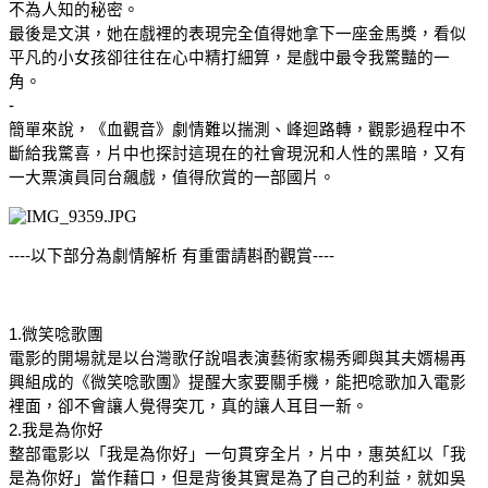
不為人知的秘密。
最後是文淇，她在戲裡的表現完全值得她拿下一座金馬獎，看似
平凡的小女孩卻往往在心中精打細算，是戲中最令我驚豔的一
角。
-
簡單來說，《血觀音》劇情難以揣測、峰迴路轉，觀影過程中不
斷給我驚喜，片中也探討這現在的社會現況和人性的黑暗，又有
一大票演員同台飆戲，值得欣賞的一部國片。
----以下部分為劇情解析 有重雷請斟酌觀賞----
1.微笑唸歌團
電影的開場就是以台灣歌仔說唱表演藝術家楊秀卿與其夫婿楊再
興組成的《微笑唸歌團》提醒大家要關手機，能把唸歌加入電影
裡面，卻不會讓人覺得突兀，真的讓人耳目一新。
2.我是為你好
整部電影以「我是為你好」一句貫穿全片，片中，惠英紅以「我
是為你好」當作藉口，但是背後其實是為了自己的利益，就如吳