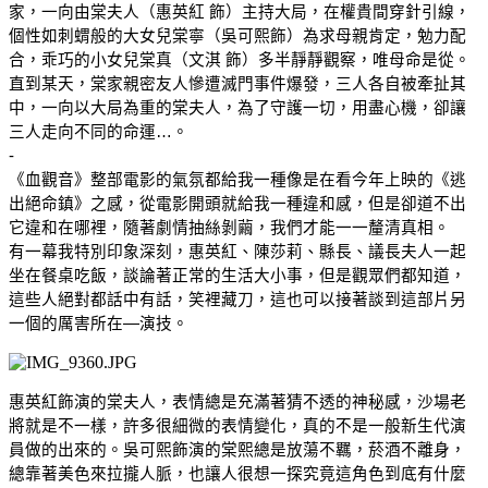
家，一向由棠夫人（惠英紅 飾）主持大局，在權貴間穿針引線，
個性如刺蝟般的大女兒棠寧（吳可熙飾）為求母親肯定，勉力配
合，乖巧的小女兒棠真（文淇 飾）多半靜靜觀察，唯母命是從。
直到某天，棠家親密友人慘遭滅門事件爆發，三人各自被牽扯其
中，一向以大局為重的棠夫人，為了守護一切，用盡心機，卻讓
三人走向不同的命運…。
-
《血觀音》整部電影的氣氛都給我一種像是在看今年上映的《逃
出絕命鎮》之感，從電影開頭就給我一種違和感，但是卻道不出
它違和在哪裡，隨著劇情抽絲剝繭，我們才能一一釐清真相。
有一幕我特別印象深刻，惠英紅、陳莎莉、縣長、議長夫人一起
坐在餐桌吃飯，談論著正常的生活大小事，但是觀眾們都知道，
這些人絕對都話中有話，笑裡藏刀，這也可以接著談到這部片另
一個的厲害所在—演技。
惠英紅飾演的棠夫人，表情總是充滿著猜不透的神秘感，沙場老
將就是不一樣，許多很細微的表情變化，真的不是一般新生代演
員做的出來的。吳可熙飾演的棠熙總是放蕩不羈，菸酒不離身，
總靠著美色來拉攏人脈，也讓人很想一探究竟這角色到底有什麼