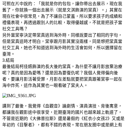
可熙在片中說的：「我就是你的包包，讓你帶出去展示，現在我
舊了，你就換一個出去展示（就是文淇飾演的棠真）。」其實在
現在社會中很常見，為了不讓自己蒙羞，所以要求孩子的成績和
禮儀表現，再透過跟別人的比較，取得優越感，不就是把孩子當
社交工具嗎？
另外當棠寧決定帶棠真逃到海外時，同樣說要出了相同的字句，
但是棠真這時才明白，棠寧跟月影其實沒兩樣，同是想把棠真當
社交工具，她也不知道逃到海外時的生活會如何，所以選擇留在
臺灣。
3.結局
最後結局柯佳嬿飾演的長大後的棠真，為什麼不讓月影放棄治療
呢？真的是因為愛嗎？還是因為要復仇呢？我個人覺得偏向後
者，要讓月影活著受罪，月影在差點就要把棠真跟著棠寧一起在
海中炸死，這作為其實也一眼看破了棠夫人。
講到了最後，我覺得《血觀音》論劇情、演員演技、背後寓意，
都讓我在觀影途中很享受，近期臺灣的國片也越來越上軌道了，
不管是近期的《大佛普拉斯》還是暑假的《紅衣小女孩2》又或是
年初的《目擊者》，都有不錯的表現。常在朋友圈中或是網上有