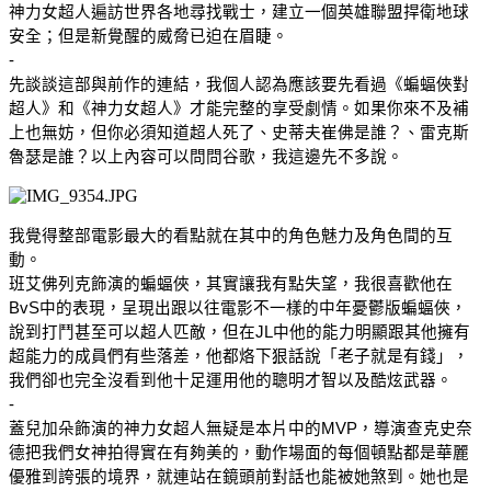
神力女超人遍訪世界各地尋找戰士，建立一個英雄聯盟捍衛地球
安全；但是新覺醒的威脅已迫在眉睫。
-
先談談這部與前作的連結，我個人認為應該要先看過《蝙蝠俠對
超人》和《神力女超人》才能完整的享受劇情。如果你來不及補
上也無妨，但你必須知道超人死了、史蒂夫崔佛是誰？、雷克斯
魯瑟是誰？以上內容可以問問谷歌，我這邊先不多說。
我覺得整部電影最大的看點就在其中的角色魅力及角色間的互
動。
班艾佛列克飾演的蝙蝠俠，其實讓我有點失望，我很喜歡他在
BvS中的表現，呈現出跟以往電影不一樣的中年憂鬱版蝙蝠俠，
說到打鬥甚至可以超人匹敵，但在JL中他的能力明顯跟其他擁有
超能力的成員們有些落差，他都烙下狠話說「老子就是有錢」，
我們卻也完全沒看到他十足運用他的聰明才智以及酷炫武器。
-
蓋兒加朵飾演的神力女超人無疑是本片中的MVP，導演查克史奈
德把我們女神拍得實在有夠美的，動作場面的每個頓點都是華麗
優雅到誇張的境界，就連站在鏡頭前對話也能被她煞到。她也是