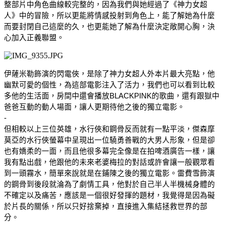
整部片中角色曲線較完整的，因為我們與她經過了《神力女超
人》中的冒險，所以更能將情感投射到角色上，能了解她為什麼
而要封閉自己這麼的久，也更能她了解為什麼決定敞開心胸，決
心加入正義聯盟。
伊薩米勒飾演的閃電俠，是除了神力女超人外本片最大亮點，他
幽默可愛的個性，為這部電影注入了活力，我們也可以看到比較
多他的生活面，房間中還會播放BLACKPINK的歌曲，還有跟獄中
爸爸互動的動人場面，讓人更期待他之後的獨立電影。
-
但相較以上三位英雄，水行俠和鋼骨反而就有一點平淡，傑森摩
莫亞的水行俠螢幕中呈現出一位驍勇善戰的大男人形象，但是卻
也有嬌柔的一面，而且他很多幕完全像是在拍啤酒廣告一樣，讓
我有點出戲，他跟他的未來老婆梅拉的對話或許會讓一般觀眾看
到一頭霧水，簡單來說就是在鋪陳之後的獨立電影。雷費雪飾演
的鋼骨到後段就淪為了劇情工具，他對於自己半人半機械身體的
不確定以及痛苦，應該是一個很好發揮的題材，我覺得是因為礙
於片長的關係，所以只好捨棄掉，直接進入集結拯救世界的部
分。