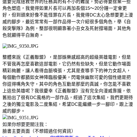
還要完成拯救世界的任務真的有不小的難度，勢必得要捨棄一些
角色塑造，我覺得如果片長可以再加長個15～20分鐘一定會更
好，但到頭來好像不能怪罪在片長，我覺得DC太心急想要更上漫
威的腳步，最近常常有一部作品得一次介紹很多個角色，舉《自
殺突擊隊》為例，整部很明顯靠著小丑女及死射撐場面，其他角
色就顯得平白無奇。
整體來說《正義聯盟》，是部娛樂感超高的超級英雄電影，但是
不管我再怎麼喜歡這部電影，它仍然有些缺失，但是它動作場面
精彩絢麗，讓人看得血脈噴張，尤其是查導手下的神力女超人，
每個動作都猶如女神降臨般優美，閃電俠幽默可愛的個性總是把
你逗得嘴角失守，其中的角色互動是那麼的真誠，你怎能不喜歡
上這些英雄呢？我很慶幸《正義聯盟》沒有完全向漫威靠攏，依
舊拍出了很有DC風格的一部作品，經過了這次集結，我們更期待
之後的獨立電影及二度集結，希望DC能繼續一步一腳印，跟上漫
威的腳步。
如果你想要更關注我：
臉書主要頁面（不想錯過任何資訊）