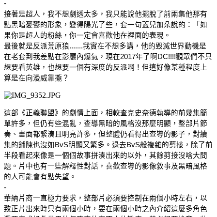
-
接著是超人，我不想劇透太多，我只能說他擺脫了前兩集他那有
點黑暗憂鬱的形象，變得陽光了些，套一句蓋兒加朵說的：「如
果你是超人的粉絲，你一定會喜歡他在裡面的表現。
最後就是反派荒原狼.......我實在不想多講，他的毀滅世界動機是
在老套到我差點在影廳內爆氣，現在2017年了啊DC!!!!觀眾們不只
想要看英雄，也想要一個有深度的反派啊！但這好像某種程度上
算是在向漫威靠攏？
這部《正義聯盟》的劇情上面，相較查克史奈德執導的前幾集簡
單許多，但仍有些混亂，查導黑暗的風格沒那麼明顯，整部片節
奏、畫面都緊湊且明亮許多，但整體仍看得出查導的影子，對續
集的鋪陳也沒如BvS明顯又繁多。退去BvS般複雜的剪接，除了前
半段看起來像是一個個故事拼湊出來的以外，其餘剪接沒啥大問
題。片中也有一些解釋性對話，喜歡查導的影像敘事及黑暗風格
的人可能會有點失望。
-
華納片商一直極力要求，整部片必須要控制在兩個小時左右，以
致正片出來時只有兩個小時，要在兩個小時之內介紹這麼多角色