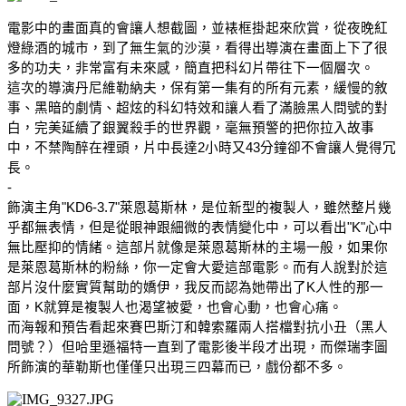
電影中的畫面真的會讓人想截圖，並裱框掛起來欣賞，從夜晚紅
燈綠酒的城市，到了無生氣的沙漠，看得出導演在畫面上下了很
多的功夫，非常富有未來感，簡直把科幻片帶往下一個層次。
這次的導演丹尼維勒納夫，保有第一集有的所有元素，緩慢的敘
事、黑暗的劇情、超炫的科幻特效和讓人看了滿臉黑人問號的對
白，完美延續了銀翼殺手的世界觀，毫無預警的把你拉入故事
中，不禁陶醉在裡頭，片中長達2小時又43分鐘卻不會讓人覺得冗
長。
-
飾演主角"KD6-3.7"萊恩葛斯林，是位新型的複製人，雖然整片幾
乎都無表情，但是從眼神跟細微的表情變化中，可以看出"K"心中
無比壓抑的情緒。這部片就像是萊恩葛斯林的主場一般，如果你
是萊恩葛斯林的粉絲，你一定會大愛這部電影。而有人說對於這
部片沒什麼實質幫助的嬌伊，我反而認為她帶出了K人性的那一
面，K就算是複製人也渴望被愛，也會心動，也會心痛。
而海報和預告看起來賽巴斯汀和韓索羅兩人搭檔對抗小丑（黑人
問號？）但哈里遜福特一直到了電影後半段才出現，而傑瑞李圖
所飾演的華勒斯也僅僅只出現三四幕而已，戲份都不多。