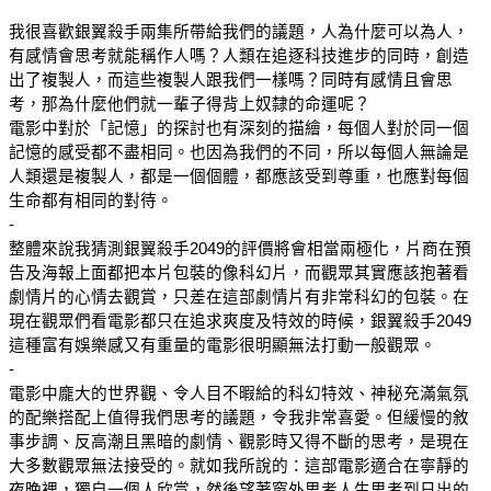
我很喜歡銀翼殺手兩集所帶給我們的議題，人為什麼可以為人，
有感情會思考就能稱作人嗎？人類在追逐科技進步的同時，創造
出了複製人，而這些複製人跟我們一樣嗎？同時有感情且會思
考，那為什麼他們就一輩子得背上奴隸的命運呢？
電影中對於「記憶」的探討也有深刻的描繪，每個人對於同一個
記憶的感受都不盡相同。也因為我們的不同，所以每個人無論是
人類還是複製人，都是一個個體，都應該受到尊重，也應對每個
生命都有相同的對待。
-
整體來說我猜測銀翼殺手2049的評價將會相當兩極化，片商在預
告及海報上面都把本片包裝的像科幻片，而觀眾其實應該抱著看
劇情片的心情去觀賞，只差在這部劇情片有非常科幻的包裝。在
現在觀眾們看電影都只在追求爽度及特效的時候，銀翼殺手2049
這種富有娛樂感又有重量的電影很明顯無法打動一般觀眾。
-
電影中龐大的世界觀、令人目不暇給的科幻特效、神秘充滿氣氛
的配樂搭配上值得我們思考的議題，令我非常喜愛。但緩慢的敘
事步調、反高潮且黑暗的劇情、觀影時又得不斷的思考，是現在
大多數觀眾無法接受的。
就如我所說的：這部電影適合在寧靜的
夜晚裡，獨自一個人欣賞，然後望著窗外思考人生思考到日出的