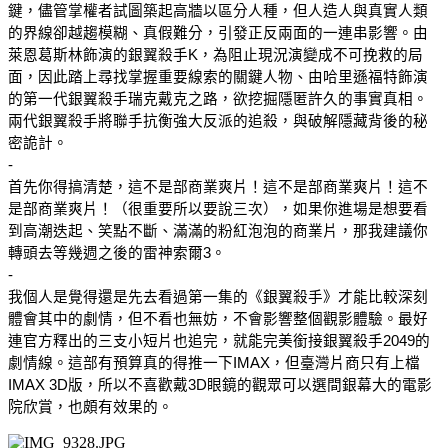
鍵，儘管掌權者試圖築起高牆以區分人種，但人造人與真實人類
的界線卻越趨模糊、真假難分，引發正反兩面的一連串影響。
由
萊恩葛斯林飾演的銀翼殺手K，為阻止現況演變成不可挽救的局
面，因此踏上尋找掌握重要線索的關鍵人物、由哈里遜福特飾演
的第一代銀翼殺手瑞克戴克之路，欲挖掘隱匿許久的事實真相。
兩代銀翼殺手將聯手抗衡強大反派的追殺，與破解隱藏背後的秘
密詭計。
-
首先你得搞清楚，這不是部商業爽片！這不是部商業爽片！這不
是部商業爽片！（很重要所以要說三次），如果你進場是想要看
到高潮迭起、笑點不斷、滿滿的粉紅泡泡的商業片，那我建議你
轉頭去等幾週之後的雷神索爾3。
-
我個人是覺得還是先去看過第一集的《銀翼殺手》才能比較深刻
體會其中的劇情，但不看也無妨，不會影響整個觀影體驗。最好
連官方釋出的三支小短片也追完，就能完美銜接銀翼殺手2049的
劇情線。這部有預算真的得推一下IMAX，但臺灣片商只有上檔
IMAX 3D版，所以不喜歡戴3D眼鏡的觀眾可以選間銀幕大的電影
院欣賞，也頗有效果的。