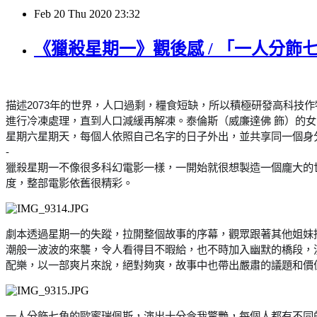
Feb
20
Thu
2020
23:32
《獵殺星期一》觀後感 / 「一人分飾
描述2073年的世界，人口過剩，糧食短缺，所以積極研發高科
進行冷凍處理，直到人口減緩再解凍。
泰倫斯（威廉達佛 飾）的
星期六星期天，每個人依照自己名字的日子外出，並共享同一個身分—
-
獵殺星期一不像很多科幻電影一樣，一開始就很想製造一個龐大的
度，整部電影依舊很精彩。
劇本透過星期一的失蹤，拉開整個故事的序幕，觀眾跟著其他姐妹
潮般一波波的來襲，令人看得目不暇給，也不時加入幽默的橋段，
配樂，以一部爽片來說，絕對夠爽，故事中也帶出嚴肅的議題和價
一人分飾七角的歐蜜瑞佩斯，演出十分令我驚艷，每個人都有不同