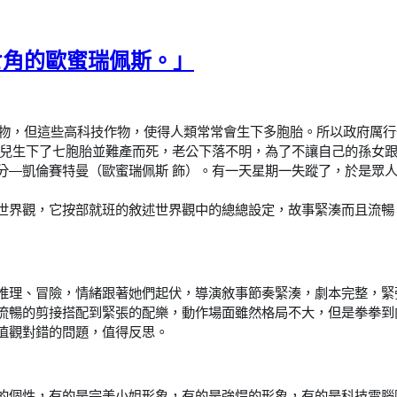
七角的歐蜜瑞佩斯。」
技作物，但這些高科技作物，使得人類常常會生下多胞胎。所以政府厲
女兒生下了七胞胎並難產而死，老公下落不明，為了不讓自己的孫女
凱倫賽特曼（歐蜜瑞佩斯 飾）。有一天星期一失蹤了，於是眾人決定拯救
世界觀，它按部就班的敘述世界觀中的總總設定，故事緊湊而且流暢
推理、冒險，情緒跟著她們起伏，導演敘事節奏緊湊，劇本完整，緊
流暢的剪接搭配到緊張的配樂，動作場面雖然格局不大，但是拳拳到
值觀對錯的問題，值得反思。
的個性，有的是完美小姐形象，有的是強悍的形象，有的是科技電腦