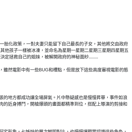
行一胎化政策，一對夫妻只能留下自己最長的子女，其他將交由政府
跟其他孩子一樣被冰凍，並命名為星期一星期二星期三星期四星期五
自己的姐妹，被解開政府的神秘面紗........
，雖然電影中有一些BUG和槽點，但是放下這些高度審視電影的態
張的地方都成功讓全場屏氣。片中懸疑感也是慢慢昇華，事件如浪
肉的近身搏鬥，開槍爆頭的畫面都精準到位，搭配上導演的剪接和
阿宅形象。七姊妹的層次鮮明對比，也慢慢讓觀眾認識這些角色，