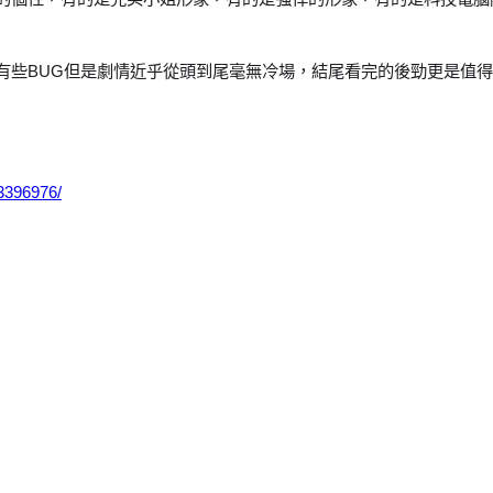
有些BUG但是劇情近乎從頭到尾毫無冷場，結尾看完的後勁更是值
3396976/